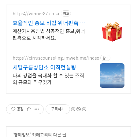
https://winner87.co.kr
광고
효율적인 홍보 비법 위너판촉 성
공을 담다. 판촉의시작!
계산기사용방법 성공적인 홍보,위너
판촉으로 시작하세요.
https://cirruscounseling.imweb.me/index
광고
새털구름상담소 이직컨설팅
나의 강점을 극대화 할 수 있는 조직
의 규모와 직무찾기
공감
구독하기
'
경제정보
' 카테고리의 다른 글