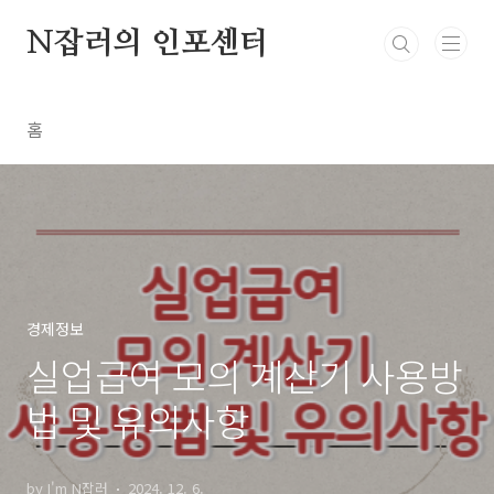
본문 바로가기
N잡러의 인포센터
홈
경제정보
실업급여 모의 계산기 사용방
법 및 유의사항
by I'm N잡러
2024. 12. 6.