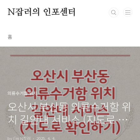
본문 바로가기
N잡러의 인포센터
홈
의류수거함 위치
오산시 부산동 의류수거함 위
치 길안내 서비스 (지도로 확
인하기)
by I'm N잡러
2025. 4. 4.