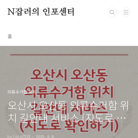
본문 바로가기
N잡러의 인포센터
홈
의류수거함 위치
오산시 오산동 의류수거함 위
치 길안내 서비스 (지도로 확
인하기)
by I'm N잡러
2025. 4. 6.