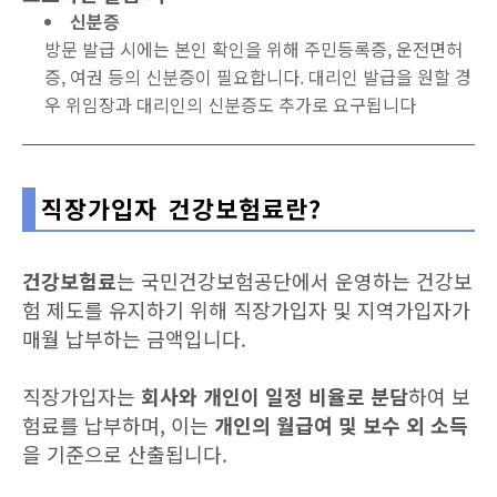
신분증
방문 발급 시에는 본인 확인을 위해 주민등록증, 운전면허
증, 여권 등의 신분증이 필요합니다. 대리인 발급을 원할 경
우 위임장과 대리인의 신분증도 추가로 요구됩니다
직장가입자 건강보험료란?
건강보험료
는 국민건강보험공단에서 운영하는 건강보
험 제도를 유지하기 위해 직장가입자 및 지역가입자가
매월 납부하는 금액입니다.
직장가입자는
회사와 개인이 일정 비율로 분담
하여 보
험료를 납부하며, 이는
개인의 월급여 및 보수 외 소득
을 기준으로 산출됩니다.