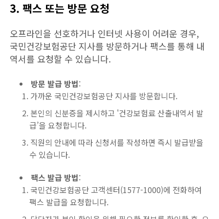
3. 팩스 또는 방문 요청
오프라인을 선호하거나 인터넷 사용이 어려운 경우,
국민건강보험공단 지사를 방문하거나 팩스를 통해 내
역서를 요청할 수 있습니다.
방문 발급 방법
:
가까운 국민건강보험공단 지사를 방문합니다.
본인의 신분증을 제시하고 '건강보험료 산출내역서 발
급’을 요청합니다.
직원의 안내에 따라 신청서를 작성하면 즉시 발급받을
수 있습니다.
팩스 발급 방법
:
국민건강보험공단 고객센터(1577-1000)에 전화하여
팩스 발급을 요청합니다.