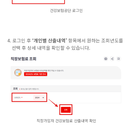
건강보험공단 로그인
로그인 후
‘개인별 산출내역’
항목에서 원하는 조회년도를
선택 후 상세 내역을 확인할 수 있습니다.
직장가입자 건강보험료 산출내역 확인