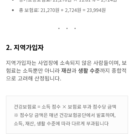
총 보험료: 21,270원 + 2,724원 = 23,994원
2. 지역가입자
지역가입자는 사업장에 소속되지 않은 사람들이며, 보
험료는 소득뿐만 아니라
재산
과
생활 수준
까지 종합적
으로 고려해 산정됩니다.
건강보험료 = 소득 점수 × 보험료 부과 점수당 금액
※ 점수당 금액은 매년 건강보험공단에서 발표하며,
소득, 재산, 생활 수준에 따라 다르게 부과됩니다