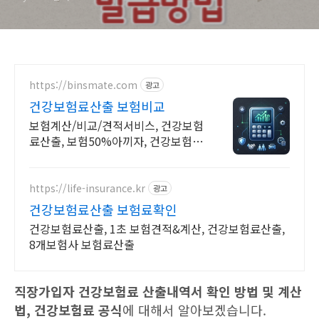
https://binsmate.com
광고
건강보험료산출 보험비교
보험계산/비교/견적서비스, 건강보험
료산출, 보험50%아끼자, 건강보험료
산출 알뜰살뜰 가성비 보험 찾기, 보
험 가입의 시작은 내보험료계산이 먼
저!
https://life-insurance.kr
광고
건강보험료산출 보험료확인
건강보험료산출, 1초 보험견적&계산, 건강보험료산출,
8개보험사 보험료산출
직장가입자 건강보험료 산출내역서 확인 방법 및 계산
법, 건강보험료 공식
에 대해서 알아보겠습니다.