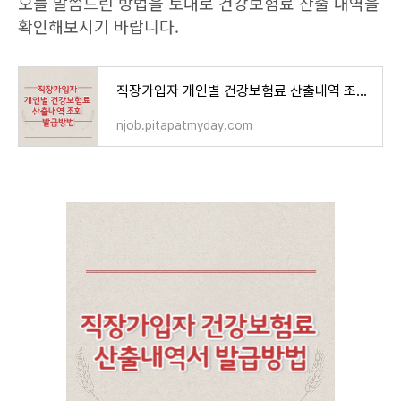
오늘 말씀드린 방법을 토대로 건강보험료 산출 내역을
확인해보시기 바랍니다.
직장가입자 개인별 건강보험료 산출내역 조회 및 발급방법
njob.pitapatmyday.com