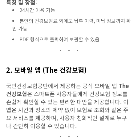
특징 및 장점
:
24시간 이용 가능
본인의 건강보험료 외에도 납부 이력, 미납 정보까지 확
인 가능
PDF 형식으로 출력하여 보관할 수 있음
2.
모바일 앱 (The 건강보험)
국민건강보험공단에서 제공하는 공식 모바일 앱
The
건강보험
은 스마트폰 사용자들에게 건강보험 정보를
손쉽게 확인할 수 있는 편리한 대안을 제공합니다. 이
앱은 시간과 장소의 제약 없이 보험료 조회와 같은 주
요 서비스를 제공하며, 사용자 친화적인 설계로 누구
나 간단히 이용할 수 있습니다.