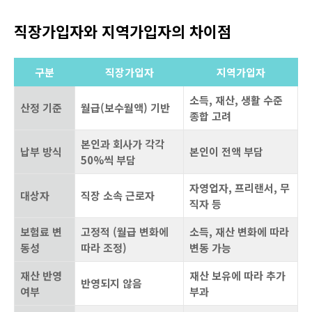
직장가입자와 지역가입자의 차이점
구분
직장가입자
지역가입자
소득, 재산, 생활 수준
산정 기준
월급(보수월액) 기반
종합 고려
본인과 회사가 각각
납부 방식
본인이 전액 부담
50%씩 부담
자영업자, 프리랜서, 무
대상자
직장 소속 근로자
직자 등
보험료 변
고정적 (월급 변화에
소득, 재산 변화에 따라
동성
따라 조정)
변동 가능
재산 반영
재산 보유에 따라 추가
반영되지 않음
여부
부과